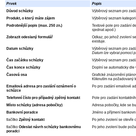
Prvek
Popis
Důvod schůzky
Výběrový seznam pro zadá
Produkt, o který máte zájem
Výběrový seznam kategorii
Podrobnější popis (max. 250 zn.)
Textové pole pro zadání de
sjednat apod.)
Zobrazit odeslaný formulář
Odkaz, po jehož zvolení se
existuje.
Datum schůzky
Výběrový seznam pro zadán
Datum lze vybrat pomocí p
Čas začátku schůzky
Výběrový seznam pro zadán
Čas konce schůzky
Doplní se automaticky dle
Časová osa
Grafické znázornění pláno
Kliknutím na požadovaný te
Emailová adresa pro zaslání oznámení o
Po pro zadání emailové a
schůzce
Telefonní číslo pro případný zpětný kontakt
Pole pro zadání kontaktníh
Místo schůzky (adresa pobočky)
Adresa pobočky, kde se b
Bankovní poradce
Jméno a příjmení bankovní
tlačítko
Zpětný kontakt
Po jeho zvolení se otevře
tlačítko
Odeslat návrh schůzky bankovnímu
Po jeho zvolení bude pož
poradci